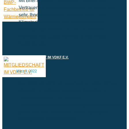
Mit Brief & Siegel: Kompetenz, Qualität und
Vertrauen im Wärmepumpenbau Wir freuen uns
sehr, Ihnen mitteilen zu können, dass GEO
Klimatechnik offiziell vom Bundesverband
Wärmepumpe (BWP) e.V. als Fachbetrieb
Wärmepumpe ausgezeichnet wurde. Diese
Zertifizierung...
MITGLIEDSCHAFT IM VDKF E.V.
März 3, 2022
Seit 2022 ist GEO Klimatechnik ein ordentliches
Mitglied im Verband Deutscher Kälte-Klima-
Fachbetriebe e.V. Die aktuelle
Fachunternehmerbescheinigung stellen wir Ihnen
gerne hier zum Download bereit: https://geo-
klimatechnik.de/downloads/