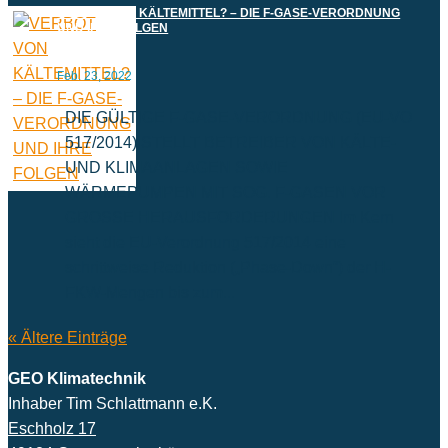
VERBOT VON KÄLTEMITTEL? – DIE F-GASE-VERORDNUNG
UND IHRE FOLGEN
Feb. 23, 2022
DIE GÜLTIGE F-GASE-VERORDNUNG (EU-VO
517/2014) STELLT BETREIBER VON KÄLTE-
UND KLIMAANLAGEN SOWIE
WÄRMEPUMPEN MIT SOG. F-GASEN VOR
GROSSE HERAUSFORDERUNGEN Im Kern
sieht die EU-Verordnung 517/2014 eine
schrittweise Reduktion („Phase-Down“) der H-
FKW-Mengen bis zum...
« Ältere Einträge
GEO Klimatechnik
Inhaber Tim Schlattmann e.K.
Eschholz 17