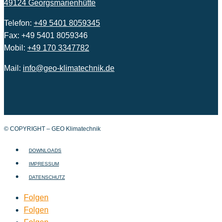
49124 Georgsmarienhütte
Telefon:
+49 5401 8059345
Fax: +49 5401 8059346
Mobil:
+49 170 3347782
Mail:
info@geo-klimatechnik.de
© COPYRIGHT – GEO Klimatechnik
DOWNLOADS
IMPRESSUM
DATENSCHUTZ
Folgen
Folgen