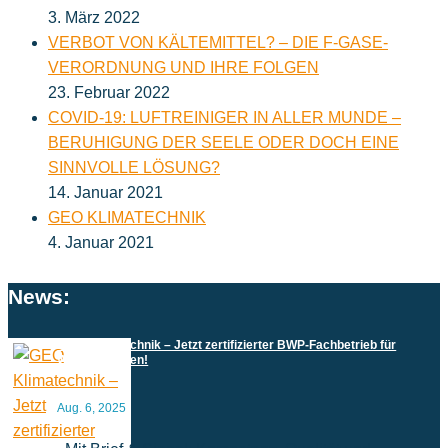
3. März 2022
VERBOT VON KÄLTEMITTEL? – DIE F-GASE-
VERORDNUNG UND IHRE FOLGEN
23. Februar 2022
COVID-19: LUFTREINIGER IN ALLER MUNDE –
BERUHIGUNG DER SEELE ODER DOCH EINE
SINNVOLLE LÖSUNG?
14. Januar 2021
GEO KLIMATECHNIK
4. Januar 2021
News:
GEO Klimatechnik – Jetzt zertifizierter BWP-Fachbetrieb für
Wärmepumpen!
Aug. 6, 2025