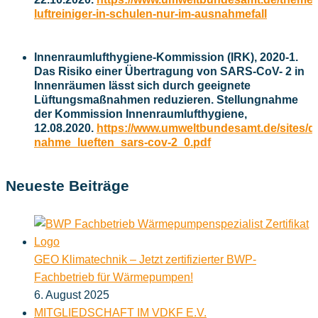
luftreiniger-in-schulen-nur-im-ausnahmefall
Innenraumlufthygiene-Kommission (IRK), 2020-1.
Das Risiko einer Übertragung von SARS-CoV- 2 in
Innenräumen lässt sich durch geeignete
Lüftungsmaßnahmen reduzieren. Stellungnahme
der Kommission Innenraumlufthygiene,
12.08.2020.
https://www.umweltbundesamt.de/sites/de
nahme_lueften_sars-cov-2_0.pdf
Neueste Beiträge
GEO Klimatechnik – Jetzt zertifizierter BWP-
Fachbetrieb für Wärmepumpen!
6. August 2025
MITGLIEDSCHAFT IM VDKF E.V.