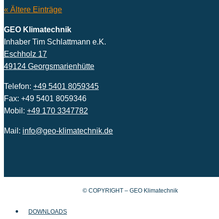
« Ältere Einträge
GEO Klimatechnik
Inhaber Tim Schlattmann e.K.
Eschholz 17
49124 Georgsmarienhütte
Telefon:
+49 5401 8059345
Fax: +49 5401 8059346
Mobil:
+49 170 3347782
Mail:
info@geo-klimatechnik.de
© COPYRIGHT – GEO Klimatechnik
DOWNLOADS