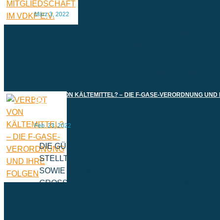
März 3, 2022
Seit 2022 ist GEO Klimatechnik ein ordentliches Mit
Verband Deutscher Kälte-Klima-Fachbetriebe e.V. D
Fachunternehmerbescheinigung stellen wir Ihnen ge
zum Download bereit: https://geo-klimatechnik.de/
VERBOT VON KÄLTEMITTEL? – DIE F-GASE-VERORDNUNG UND 
FOLGEN
Feb. 23, 2022
DIE GÜLTIGE F-GASE-VERORDNUNG (EU-VO 51
STELLT BETREIBER VON KÄLTE- UND KLIMAA
SOWIE WÄRMEPUMPEN MIT SOG. F-GASEN V
GROSSE HERAUSFORDERUNGEN Im Kern sieht 
Verordnung 517/2014 eine schrittweise Reduktion (
Down“) der H-FKW-Mengen bis zum...