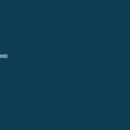
glied im
ie aktuelle
rne hier
downloads/
IHRE
7/2014)
NLAGEN
OR
die EU-
„Phase-