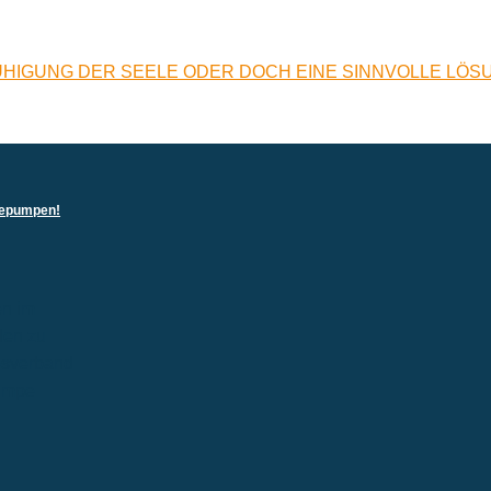
RUHIGUNG DER SEELE ODER DOCH EINE SINNVOLLE LÖS
rmepumpen!
en im
len zu
esverband
umpe