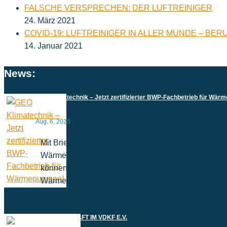
FALSCHE VERSPRECHEN: DER LUFTREINIGER
24. März 2021
COVID-19: LUFTREINIGER IN ALLER MUNDE – BE
14. Januar 2021
News:
GEO Klimatechnik – Jetzt zertifizierter BWP-Fachbetrieb für Wä
Aug. 6, 2025
Mit Brief & Siegel: Kompetenz, Qualität und Vertrau
Wärmepumpenbau Wir freuen uns sehr, Ihnen mittei
können, dass GEO Klimatechnik offiziell vom Bund
Wärmepumpe (BWP) e.V. als Fachbetrieb Wärmep
ausgezeichnet wurde. Diese Zertifizierung...
MITGLIEDSCHAFT IM VDKF E.V.